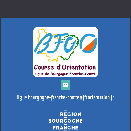
mail
ligue.bourgogne-franche-comte@ffcorientation.fr