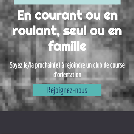
En courant ou en
roulant, seul ou en
famille
Soyez le/la prochain(e) à rejoindre un club de course
d'orientation
Rejoignez-nous