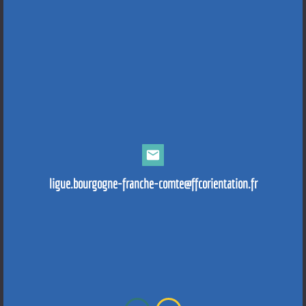
mail
ligue.bourgogne-franche-comte@ffcorientation.fr